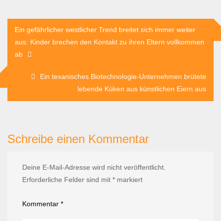
Beitragsnavigation
Ein gefährlicher westlicher Trend breitet sich immer weiter
aus: Kinder brechen den Kontakt zu ihren Eltern vollkommen
ab
Ein texanisches Biotechnologie-Unternehmen brütete
lebende Küken aus künstlichen Eiern aus
Schreibe einen Kommentar
Deine E-Mail-Adresse wird nicht veröffentlicht.
Erforderliche Felder sind mit
*
markiert
Kommentar
*