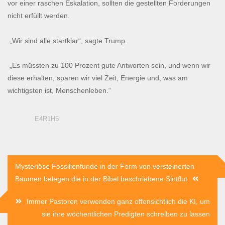
vor einer raschen Eskalation, sollten die gestellten Forderungen
nicht erfüllt werden.
„Wir sind alle startklar“, sagte Trump.
„Es müssten zu 100 Prozent gute Antworten sein, und wenn wir
diese erhalten, sparen wir viel Zeit, Energie und, was am
wichtigsten ist, Menschenleben.“
E4R1H5
Beitragsnavigation
Mysteriöse Fossilienfunde in der Form von versteinerten
Bäumen belegen die in der Bibel beschriebene Sintflut
Immer Pastoren verwenden ganz offensichtlich die KI, um
sie ihre wöchentlichen Predigten schreiben zu lassen