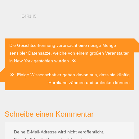
E4R1H5
Beitragsnavigation
Die Gesichtserkennung verursacht eine riesige Menge
sensibler Datensätze, welche von einem großen Veranstalter
in New York gestohlen wurden
Einige Wissenschaftler gehen davon aus, dass sie künftig
Hurrikane zähmen und umlenken können
Schreibe einen Kommentar
Deine E-Mail-Adresse wird nicht veröffentlicht.