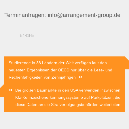
Terminanfragen: info@arrangement-group.de
E4R1H5
Beitragsnavigation
Studierende in 38 Ländern der Welt verfügen laut den
neuesten Ergebnissen der OECD nur über die Lese- und
Rechenfähigkeiten von Zehnjährigen
Die großen Baumärkte in den USA verwenden inzwischen
Kfz-Kennzeichenerkennungssysteme auf Parkplätzen, die
diese Daten an die Strafverfolgungsbehörden weiterleiten