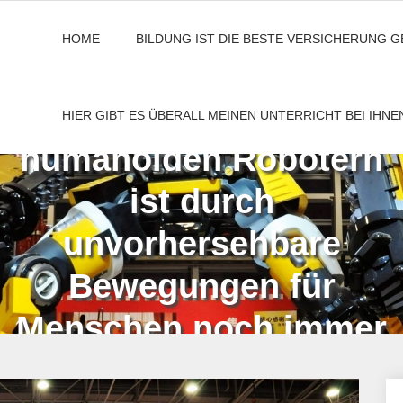
HOME
BILDUNG IST DIE BESTE VERSICHERUNG 
Der Umgang mit
HIER GIBT ES ÜBERALL MEINEN UNTERRICHT BEI IHN
humanoiden Robotern
ist durch
unvorhersehbare
Bewegungen für
Menschen noch immer
sehr gefährlich