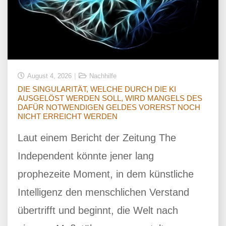
August 4, 2026
Nachhilfe
DIE SINGULARITÄT, WELCHE DURCH DIE KI
AUSGELÖST WERDEN SOLL, WIRD MANGELS DES
DAFÜR NOTWENDIGEN GELDES VORERST NOCH
NICHT ERREICHT WERDEN
Laut einem Bericht der Zeitung The
Independent könnte jener lang
prophezeite Moment, in dem künstliche
Intelligenz den menschlichen Verstand
übertrifft und beginnt, die Welt nach