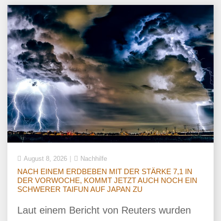
August 8, 2026
Nachhilfe
NACH EINEM ERDBEBEN MIT DER STÄRKE 7,1 IN
DER VORWOCHE, KOMMT JETZT AUCH NOCH EIN
SCHWERER TAIFUN AUF JAPAN ZU
Laut einem Bericht von Reuters wurden