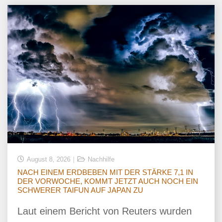
August 8, 2026
Nachhilfe
NACH EINEM ERDBEBEN MIT DER STÄRKE 7,1 IN
DER VORWOCHE, KOMMT JETZT AUCH NOCH EIN
SCHWERER TAIFUN AUF JAPAN ZU
Laut einem Bericht von Reuters wurden