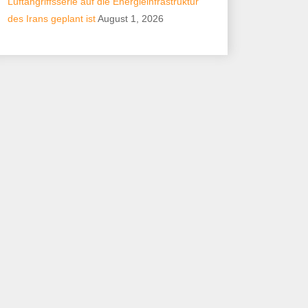
Luftangriffsserie auf die Energieinfrastruktur
des Irans geplant ist
August 1, 2026