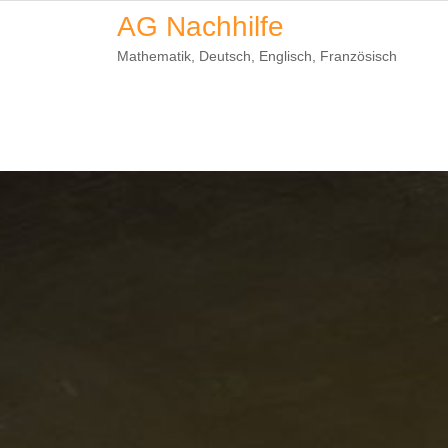
Skip
AG Nachhilfe
to
Mathematik, Deutsch, Englisch, Französisch
content