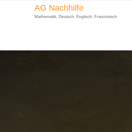
Skip
AG Nachhilfe
to
Mathematik, Deutsch, Englisch, Französisch
content