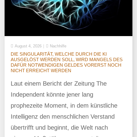
August 4, 2026
Nachhilfe
DIE SINGULARITÄT, WELCHE DURCH DIE KI
AUSGELÖST WERDEN SOLL, WIRD MANGELS DES
DAFÜR NOTWENDIGEN GELDES VORERST NOCH
NICHT ERREICHT WERDEN
Laut einem Bericht der Zeitung The
Independent könnte jener lang
prophezeite Moment, in dem künstliche
Intelligenz den menschlichen Verstand
übertrifft und beginnt, die Welt nach