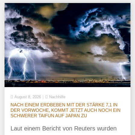
August 8, 2026
Nachhilfe
NACH EINEM ERDBEBEN MIT DER STÄRKE 7,1 IN
DER VORWOCHE, KOMMT JETZT AUCH NOCH EIN
SCHWERER TAIFUN AUF JAPAN ZU
Laut einem Bericht von Reuters wurden