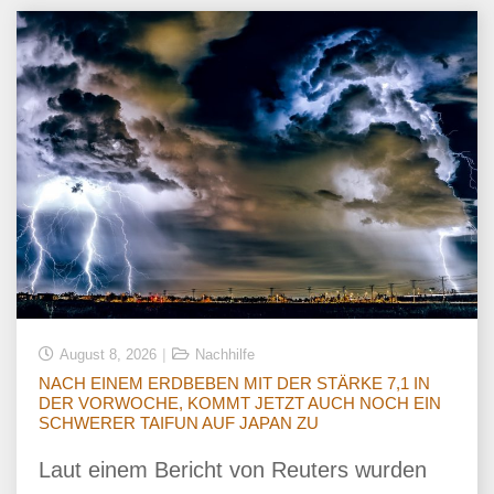
August 8, 2026
Nachhilfe
NACH EINEM ERDBEBEN MIT DER STÄRKE 7,1 IN
DER VORWOCHE, KOMMT JETZT AUCH NOCH EIN
SCHWERER TAIFUN AUF JAPAN ZU
Laut einem Bericht von Reuters wurden