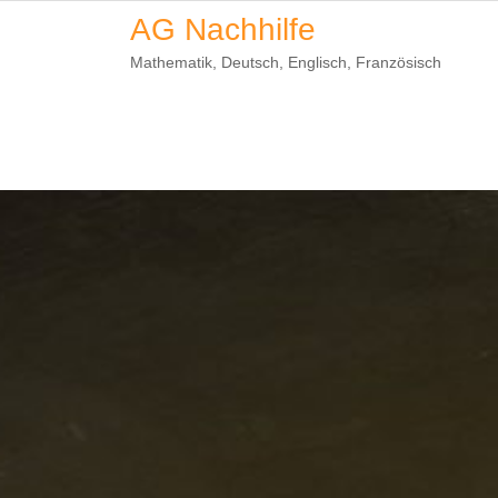
Skip
AG Nachhilfe
to
Mathematik, Deutsch, Englisch, Französisch
content