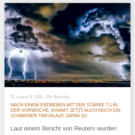
August 8, 2026
Nachhilfe
NACH EINEM ERDBEBEN MIT DER STÄRKE 7,1 IN
DER VORWOCHE, KOMMT JETZT AUCH NOCH EIN
SCHWERER TAIFUN AUF JAPAN ZU
Laut einem Bericht von Reuters wurden