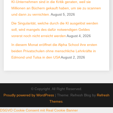
KI-Unternehmen sind in die Kritik geraten, weil sie
Millionen an Büchern gekauft haben, um sie zu scannen
und dann zu vernichten.
August 5, 2026
Die Singularität, welche durch die KI ausgelöst werden
soll, wird mangels des dafür notwendigen Geldes
vorerst noch nicht erreicht werden
August 4, 2026
In diesem Monat eröffnet die Alpha School ihre ersten
beiden Privatschulen ohne menschliche Lehrkräfte in
Edmond und Tulsa in den USA
August 2, 2026
© Copyright. All Right Reserved.
Proudly powered by WordPress
|
Theme: Refresh Blog by
Refresh
Themes
.
DSGVO Cookie Consent mit Real Cookie Banner