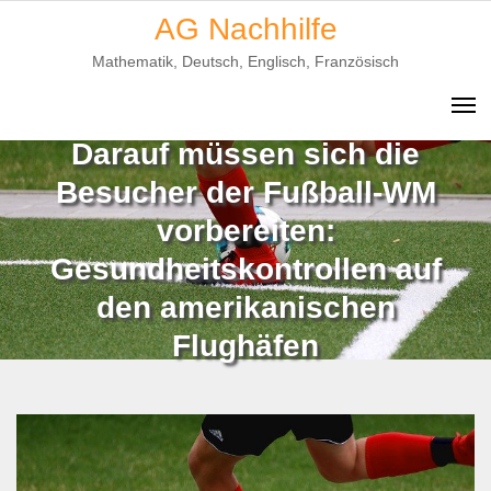
Skip
AG Nachhilfe
to
Mathematik, Deutsch, Englisch, Französisch
content
Darauf müssen sich die
Besucher der Fußball-WM
vorbereiten:
Gesundheitskontrollen auf
den amerikanischen
Flughäfen