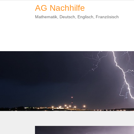
Skip
AG Nachhilfe
to
Mathematik, Deutsch, Englisch, Französisch
content