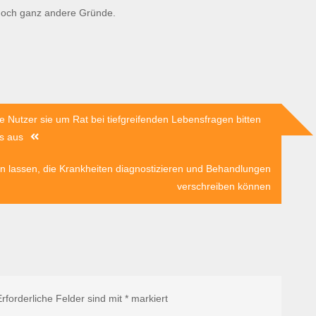
 noch ganz andere Gründe.
 Nutzer sie um Rat bei tiefgreifenden Lebensfragen bitten
ns aus
ln lassen, die Krankheiten diagnostizieren und Behandlungen
verschreiben können
Erforderliche Felder sind mit
*
markiert