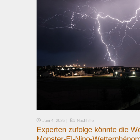
Juni 4, 2026
Nachhilfe
Experten zufolge könnte die W
Monster-El-Nino-Wetterphäno