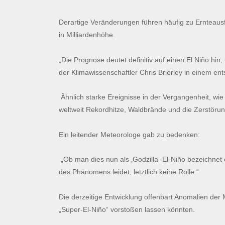
Derartige Veränderungen führen häufig zu Ernteausf
in Milliardenhöhe.
„Die Prognose deutet definitiv auf einen El Niño hi
der Klimawissenschaftler Chris Brierley in einem en
Ähnlich starke Ereignisse in der Vergangenheit, wi
weltweit Rekordhitze, Waldbrände und die Zerstörung
Ein leitender Meteorologe gab zu bedenken:
„Ob man dies nun als ‚Godzilla‘-El-Niño bezeichnet 
des Phänomens leidet, letztlich keine Rolle.“
Die derzeitige Entwicklung offenbart Anomalien der 
„Super-El-Niño“ vorstoßen lassen könnten.