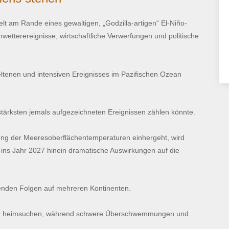
lt am Rande eines gewaltigen, „Godzilla-artigen“ El-Niño-
tterereignisse, wirtschaftliche Verwerfungen und politische
ltenen und intensiven Ereignisses im Pazifischen Ozean
stärksten jemals aufgezeichneten Ereignissen zählen könnte.
ung der Meeresoberflächentemperaturen einhergeht, wird
ins Jahr 2027 hinein dramatische Auswirkungen auf die
erenden Folgen auf mehreren Kontinenten.
lien heimsuchen, während schwere Überschwemmungen und