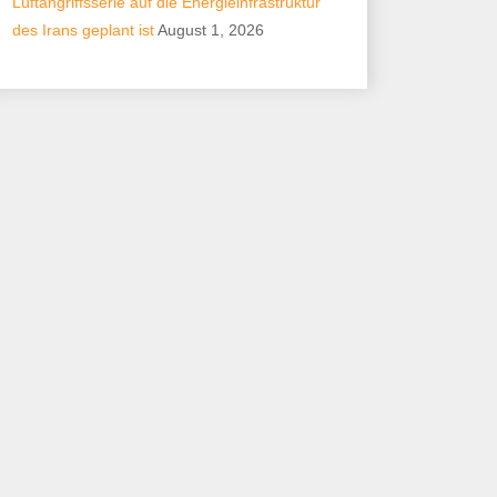
Luftangriffsserie auf die Energieinfrastruktur
des Irans geplant ist
August 1, 2026