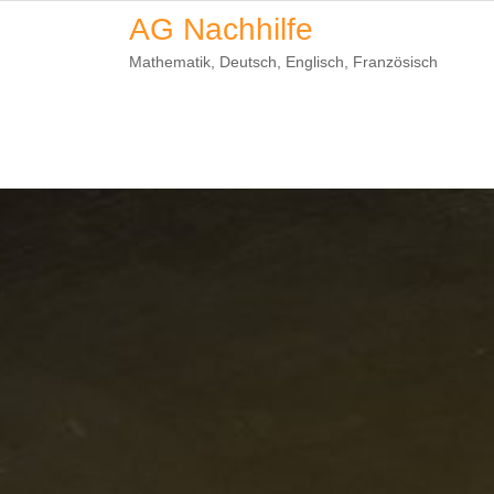
Skip
AG Nachhilfe
to
Mathematik, Deutsch, Englisch, Französisch
content