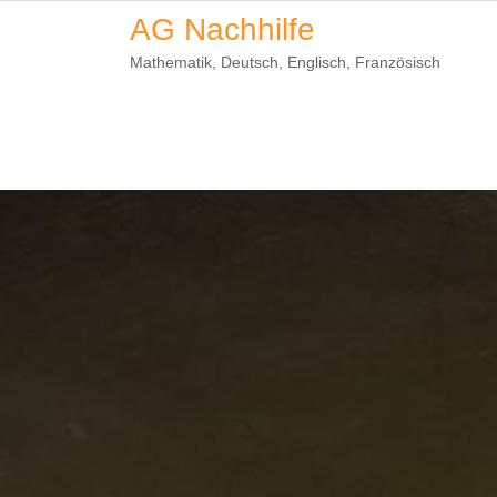
Skip
AG Nachhilfe
to
Mathematik, Deutsch, Englisch, Französisch
content