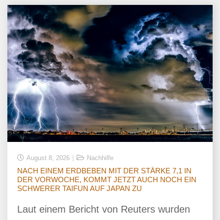
August 8, 2026
Nachhilfe
NACH EINEM ERDBEBEN MIT DER STÄRKE 7,1 IN
DER VORWOCHE, KOMMT JETZT AUCH NOCH EIN
SCHWERER TAIFUN AUF JAPAN ZU
Laut einem Bericht von Reuters wurden