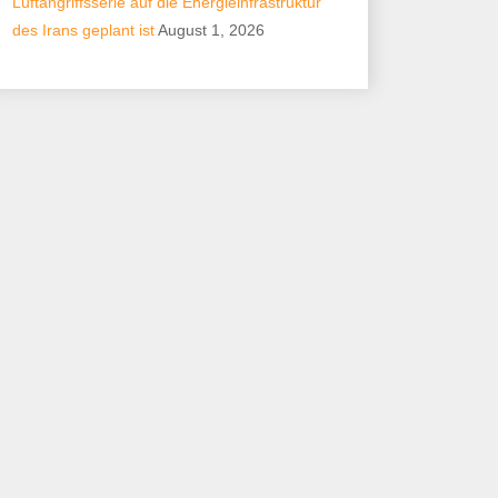
Luftangriffsserie auf die Energieinfrastruktur
des Irans geplant ist
August 1, 2026