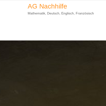
Skip
AG Nachhilfe
to
Mathematik, Deutsch, Englisch, Französisch
content