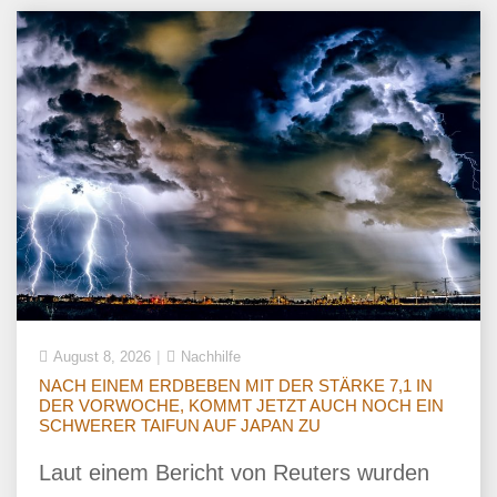
August 8, 2026
Nachhilfe
NACH EINEM ERDBEBEN MIT DER STÄRKE 7,1 IN
DER VORWOCHE, KOMMT JETZT AUCH NOCH EIN
SCHWERER TAIFUN AUF JAPAN ZU
Laut einem Bericht von Reuters wurden